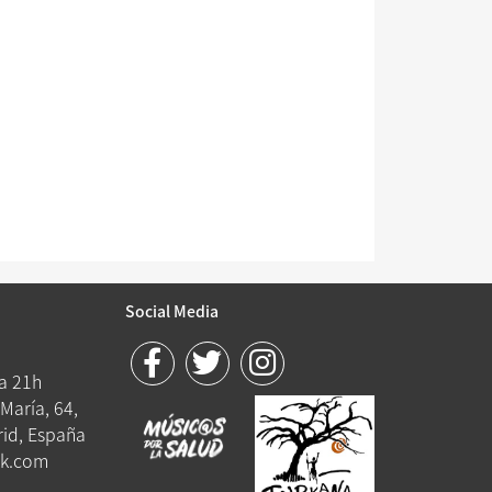
Social Media
 a 21h
María, 64,
id, España
k.com