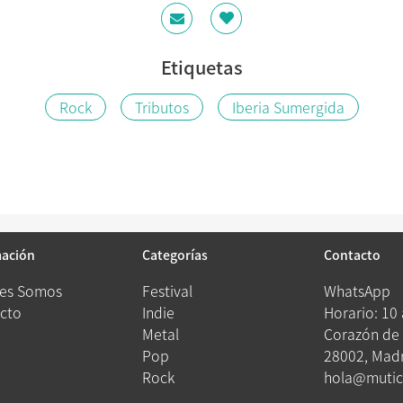
Etiquetas
Rock
Tributos
Iberia Sumergida
mación
Categorías
Contacto
es Somos
Festival
WhatsApp
cto
Indie
Horario: 10
Metal
Corazón de 
Pop
28002, Madr
Rock
hola@mutic