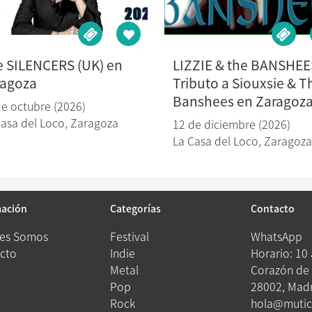
 SILENCERS (UK) en
LIZZIE & the BANSHEE
ragoza
Tributo a Siouxsie & T
Banshees en Zaragoz
de octubre (2026)
Casa del Loco
,
Zaragoza
12 de diciembre (2026)
La Casa del Loco
,
Zaragoza
mación
Categorías
Contacto
es Somos
Festival
WhatsApp
cto
Indie
Horario: 10
Metal
Corazón de 
Pop
28002, Madr
Rock
hola@mutic