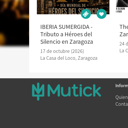
IBERIA SUMERGIDA -
The
Tributo a Héroes del
Za
Silencio en Zaragoza
24 
La 
17 de octubre (2026)
La Casa del Loco
,
Zaragoza
Infor
Quien
Conta