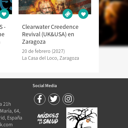
S -
Clearwater Creedence
he
Revival (UK&USA) en
a
Zaragoza
20 de febrero (2027)
La Casa del Loco
,
Zaragoza
Social Media
 a 21h
María, 64,
id, España
k.com