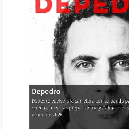
Depedro
Depedro vuelve a la carretera con su banda p
directo, mientras prepara Furia y Calma, el dis
otoño de 2026.