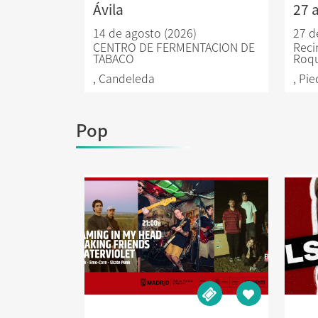
Ávila
27 
14 de agosto (2026)
27 d
CENTRO DE FERMENTACION DE
Reci
TABACO
Roq
,
Candeleda
,
Pie
Pop