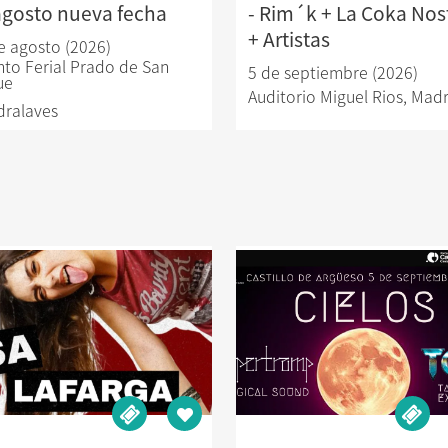
agosto nueva fecha
- Rim´k + La Coka Nos
+ Artistas
e agosto (2026)
nto Ferial Prado de San
5 de septiembre (2026)
ue
Auditorio Miguel Rios
,
Madr
dralaves