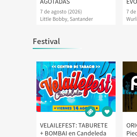
AGOTADAS
EVO
7 de agosto (2026)
7 de
Little Bobby
,
Santander
Wurl
Festival
VELAILEFEST: TABURETE
ORI
+ BOMBAI en Candeleda
Pie