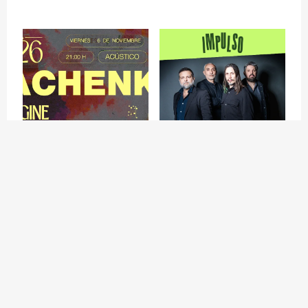
Queue-Fair
TACHENKO en Imagine
IMPULSO - CALIBRO 35
Music Fest Madrid
+ Ellroy Vs L.A. en
Madrid