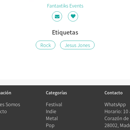
Fantaxtiks Events
Etiquetas
Rock
Jesus Jones
mación
Categorías
Contacto
es Somos
Festival
WhatsApp
cto
Indie
Horario: 10
Metal
Corazón de 
Pop
28002, Madr