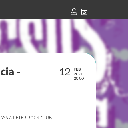
12
ia -
FEB
2027
20:00
- PASA A PETER ROCK CLUB