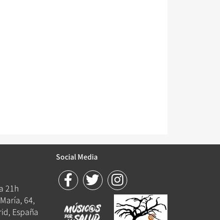
Social Media
 a 21h
María, 64,
id, España