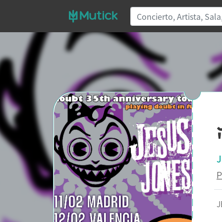
J
P
J