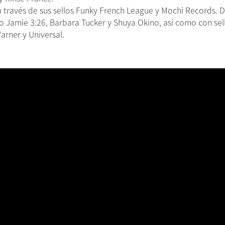
 a través de sus sellos Funky French League y Mochi Records. 
 Jamie 3:26, Barbara Tucker y Shuya Okino, así como con sel
arner y Universal.