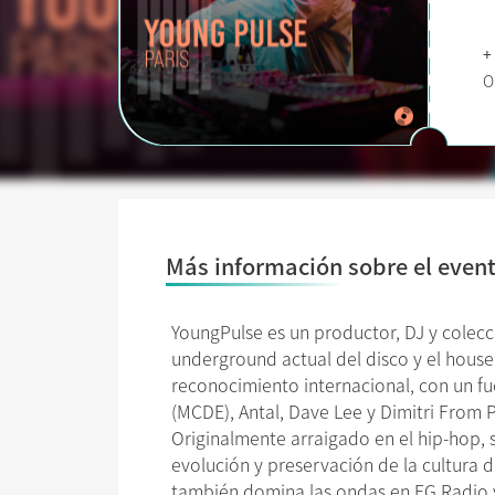
+
O
Más información sobre el even
YoungPulse es un productor, DJ y colecc
underground actual del disco y el house.
reconocimiento internacional, con un f
(MCDE), Antal, Dave Lee y Dimitri From Pa
Originalmente arraigado en el hip-hop, s
evolución y preservación de la cultura d
también domina las ondas en FG Radio y