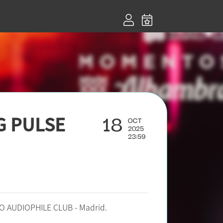
18
G PULSE
OCT
2025
23:59
O AUDIOPHILE CLUB - Madrid.