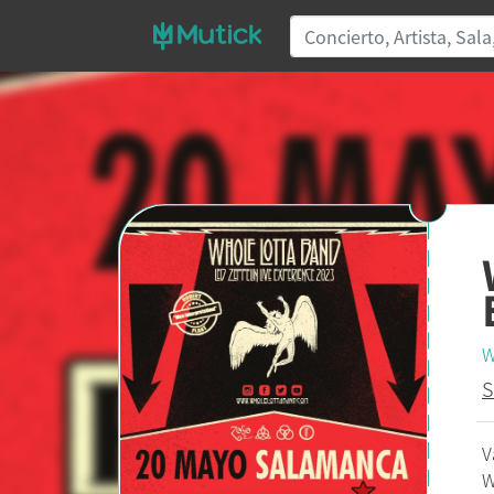
W
S
V
W