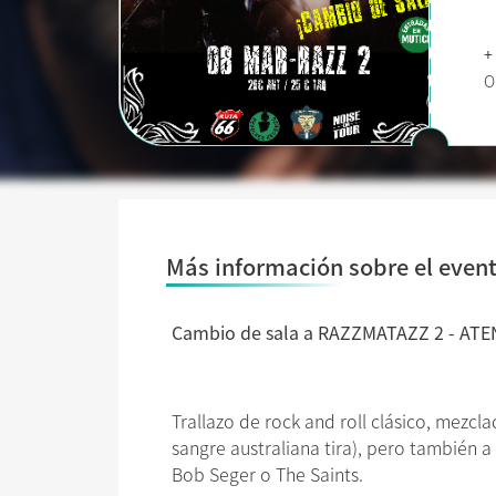
+
O
Más información sobre el even
Cambio de sala a RAZZMATAZZ 2 -
ATEN
Trallazo de rock and roll clásico, mezcl
sangre australiana tira), pero también 
Bob Seger o The Saints.