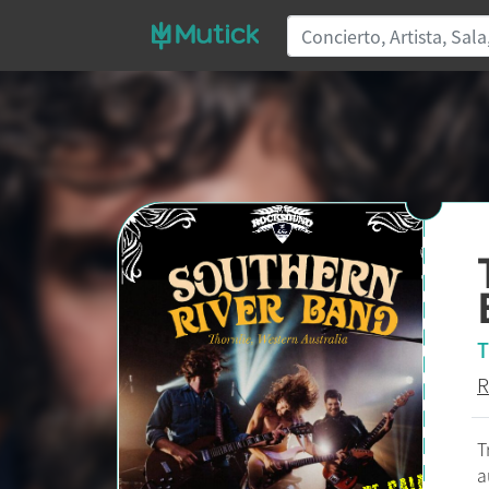
T
R
T
a