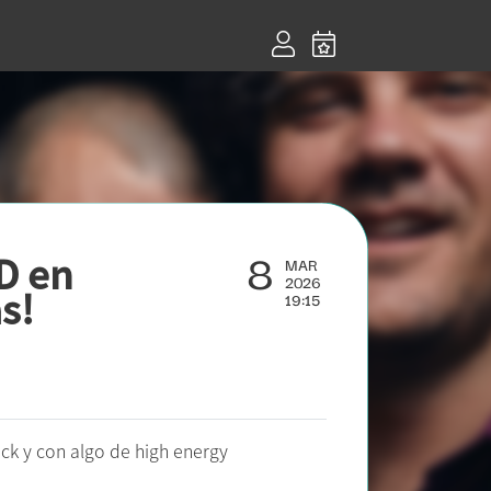
8
D en
MAR
2026
s!
19:15
ock y con algo de high energy