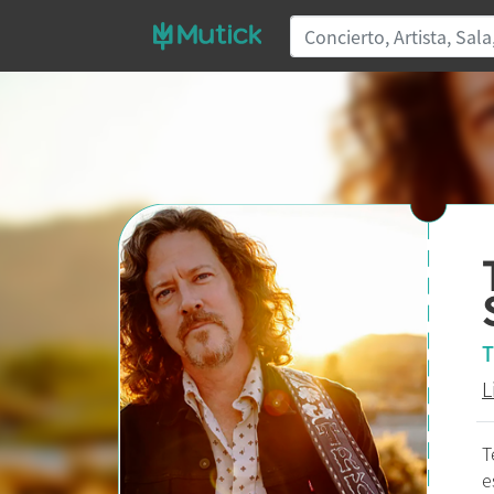
T
L
T
e