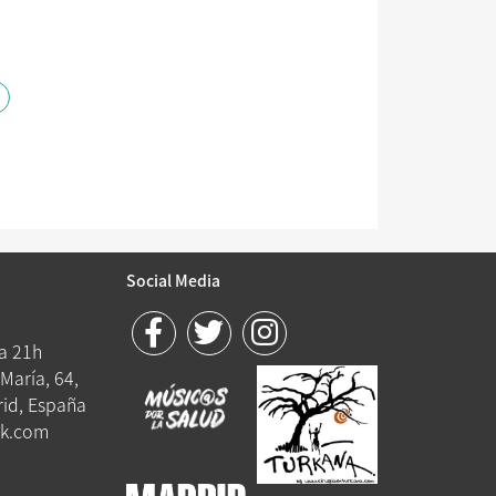
Social Media
 a 21h
María, 64,
id, España
k.com