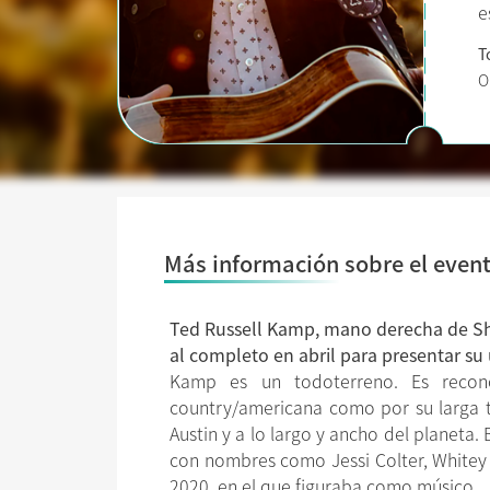
e
T
O
Más información sobre el even
Ted Russell Kamp, mano derecha de Shoo
al completo en abril para presentar su
Kamp es un todoterreno. Es recono
country/americana como por su larga tr
Austin y a lo largo y ancho del planet
con nombres como Jessi Colter, Whitey
2020, en el que figuraba como músico.