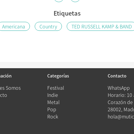
Etiquetas
Americana
Country
TED RUSSELL KAMP & BAND
mación
Categorías
Contacto
es Somos
Festival
WhatsApp
cto
Indie
Horario: 10
Metal
Corazón de 
Pop
28002, Madr
Rock
hola@mutic