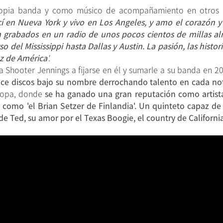
opia banda y como músico de acompañamiento en otros p
í en Nueva York y vivo en Los Angeles, y amo el corazón y
n grabados en un radio de unos pocos cientos de millas a
o del Mississippi hasta Dallas y Austin. La pasión, las histor
oz de América
'.
a Shooter Jennings a fijarse en él y sumarle a su banda en 
ce discos bajo su nombre derrochando talento en cada no
uropa, donde
se ha ganado una gran reputación como artista
o como 'el Brian Setzer de Finlandia'. Un quinteto capaz d
de Ted, su amor por el Texas Boogie, el country de California