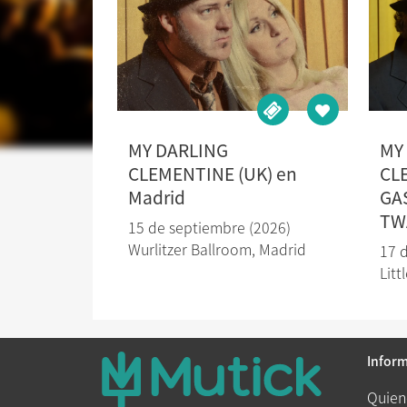
MY DARLING
MY
CLEMENTINE (UK) en
CL
Madrid
GA
TW
15 de septiembre (2026)
Wurlitzer Ballroom
,
Madrid
17 
Litt
Infor
Quien