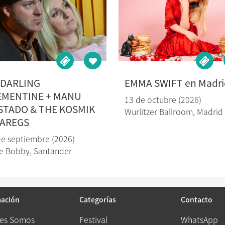
 DARLING
EMMA SWIFT en Madri
EMENTINE + MANU
13 de octubre (2026)
STADO & THE KOSMIK
Wurlitzer Ballroom
,
Madrid
AREGS
de septiembre (2026)
le Bobby
,
Santander
mación
Categorías
Contacto
es Somos
Festival
WhatsApp