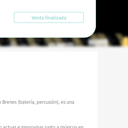
Venta finalizada
 Brenes (batería, percusión), es una
n actuar e improvisar junto a músicos en