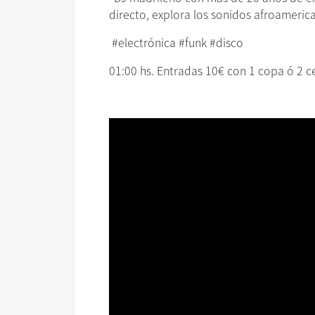
directo, explora los sonidos afroamerica
#electrónica #funk #disco
01:00 hs. Entradas 10€ con 1 copa ó 2 c