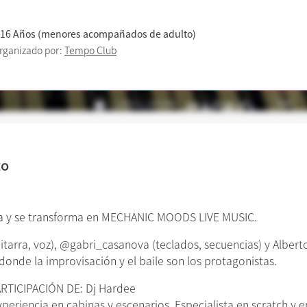
 16 Años (menores acompañados de adulto)
rganizado por:
Tempo Club
to
na y se transforma en MECHANIC MOODS LIVE MUSIC.
arra, voz), @gabri_casanova (teclados, secuencias) y Alberto
donde la improvisación y el baile son los protagonistas.
TICIPACIÓN DE: Dj Hardee
eriencia en cabinas y escenarios. Especialista en scratch y e