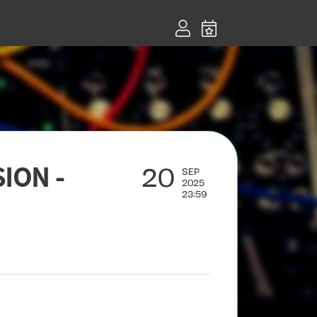
20
ION -
SEP
2025
23:59