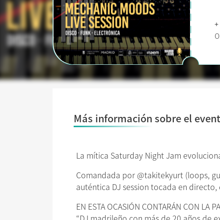
+
O
Más información sobre el even
La mítica Saturday Night Jam evolucio
Comandada por @takitekyurt (loops, guit
auténtica DJ session tocada en directo, 
EN ESTA OCASIÓN CONTARÁN CON LA PAR
“DJ madrileño con más de 20 años de exp