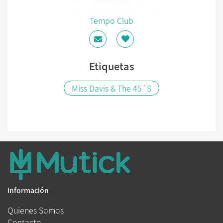
Tempo Club
Etiquetas
Miss Davis & The 45´S
Información
Quienes Somos
Contacto