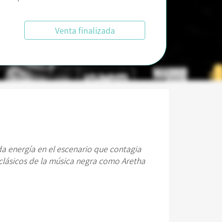
Venta finalizada
a energía en el escenario que contagia
clásicos de la música negra como Aretha