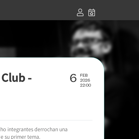
6
Club -
FEB
2026
22:00
cho integrantes derrochan una
de su primer tema.