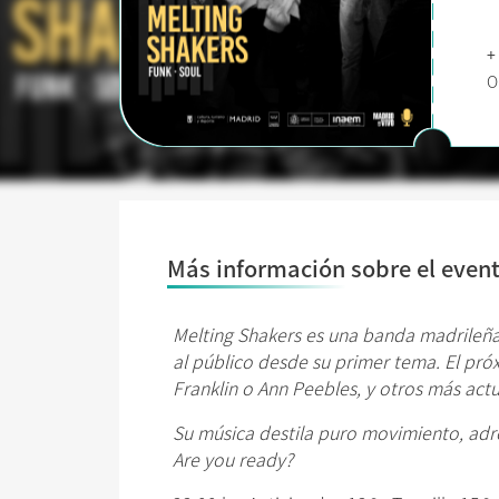
+
O
Más información sobre el even
Melting Shakers es una banda
madrileñ
al público desde su primer tema. El pr
Franklin o Ann Peebles, y otros más act
Su música destila puro movimiento, adre
Are you ready?