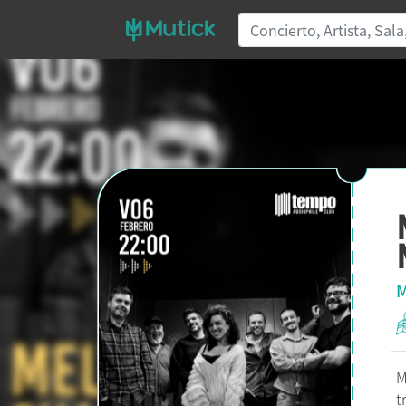
M
M
t