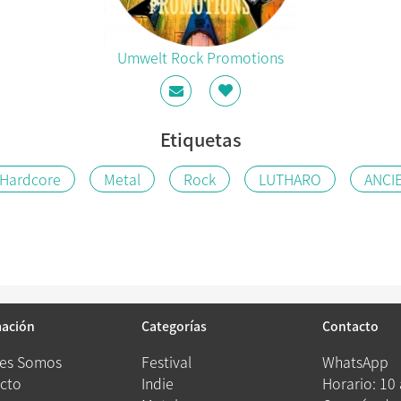
Umwelt Rock Promotions
Etiquetas
Hardcore
Metal
Rock
LUTHARO
ANCI
mación
Categorías
Contacto
es Somos
Festival
WhatsApp
cto
Indie
Horario: 10