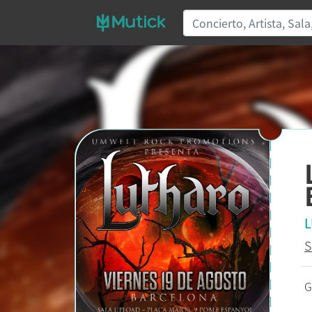
L
S
G