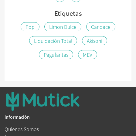
Etiquetas
Pop
Limon Dulce
Candace
Liquidación Total
Akisoni
Pagafantas
MEV
Información
Quienes Somos