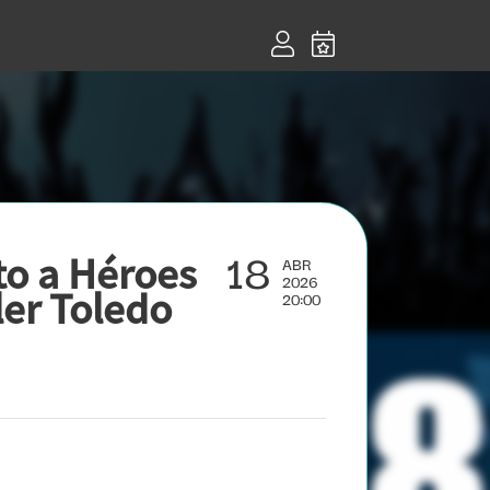
18
to a Héroes
ABR
2026
ler Toledo
20:00