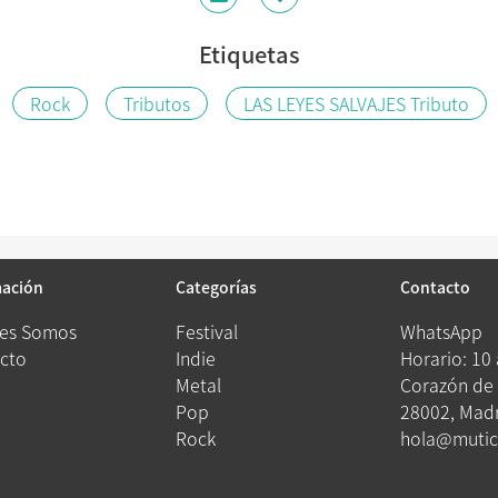
Etiquetas
Rock
Tributos
LAS LEYES SALVAJES Tributo
mación
Categorías
Contacto
es Somos
Festival
WhatsApp
cto
Indie
Horario: 10
Metal
Corazón de 
Pop
28002, Madr
Rock
hola@mutic