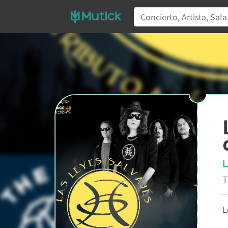
L
T
L