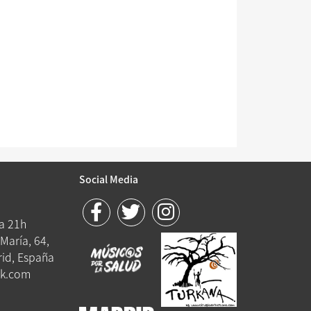
Social Media
 a 21h
María, 64,
id, España
k.com