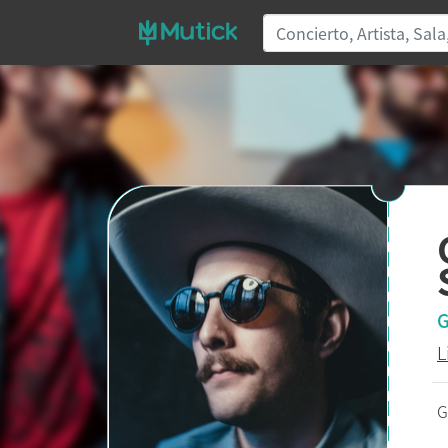
G
L
G