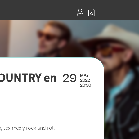
29
COUNTRY en
MAY
2022
20:30
, tex-mex y rock and roll