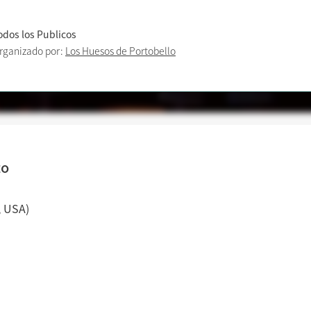
odos los Publicos
rganizado por:
Los Huesos de Portobello
to
, USA)