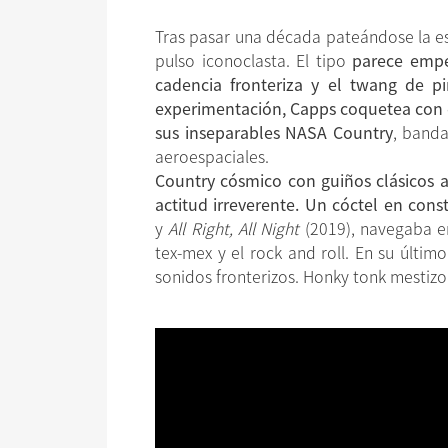
Tras pasar una década pateándose la es
pulso iconoclasta. El tipo
parece empe
cadencia fronteriza y el twang de p
experimentación, Capps coquetea con el
sus inseparables NASA Country
,
banda
aeroespaciales.
Country cósmico con guiños clásicos a 
actitud irreverente. Un cóctel en cons
y
All Right, All Night
(2019), navegaba en
tex-mex y el rock and roll. En su últim
sonidos fronterizos. Honky tonk mestizo 