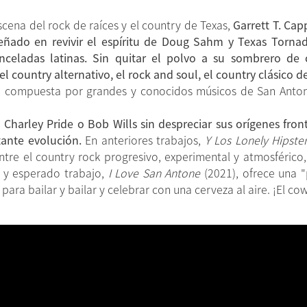
cena del rock de raíces y el country de Texas,
Garrett T. Cap
ñado en revivir el espíritu de Doug Sahm y Texas Torna
inceladas latinas. Sin quitar el polvo a su sombrero de
 country alternativo, el rock and soul, el country clásico 
 compuesta por grandes y conocidos músicos de San Antonio
Charley Pride o Bob Wills sin despreciar sus orígenes front
tante evolución.
En anteriores trabajos,
Y Los Lonely Hipste
tre el country rock progresivo, experimental y atmosférico, 
o y esperado trabajo,
I Love San Antone
(2021), ofrece una "
para bailar y bailar y celebrar con una cerveza al aire. ¡El c