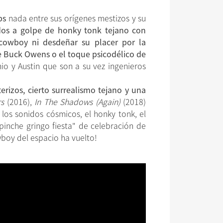
ps
nada entre sus orígenes mestizos y su
dos a golpe de honky tonk tejano con
 cowboy ni desdeñar su placer por la
de Buck Owens o el toque psicodélico de
 y Austin que son a su vez ingenieros
erizos, cierto surrealismo tejano y una
rs
(2016),
In The Shadows (Again)
(2018)
los sonidos cósmicos, el honky tonk, el
pinche gringo fiesta" de celebración de
owboy del espacio ha vuelto!