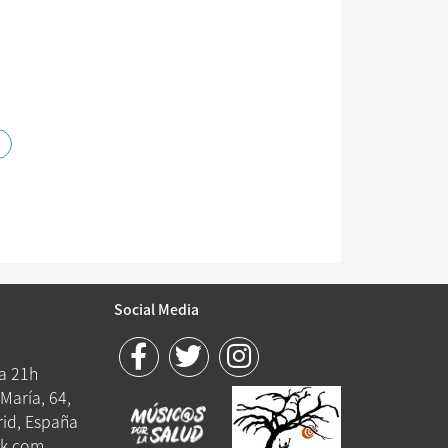
Social Media
 a 21h
María, 64,
id, España
k.com