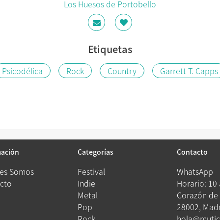
Los Huesos de Portobello
Etiquetas
Psicodélica
Rock
Country
Garrett T. Capps
mación
Categorías
Contacto
es Somos
Festival
WhatsApp
cto
Indie
Horario: 10
Metal
Corazón de 
Pop
28002, Madr
Rock
hola@mutic