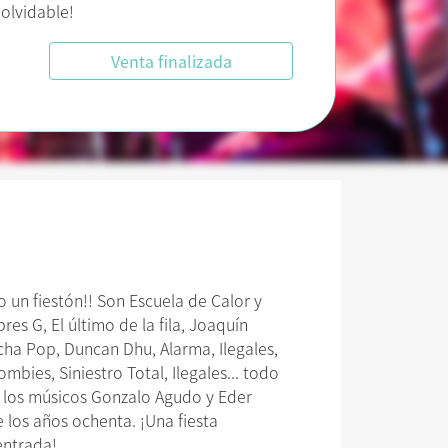
nolvidable!
Venta finalizada
 un fiestón!! Son Escuela de Calor y
es G, El último de la fila, Joaquín
cha Pop, Duncan Dhu, Alarma, Ilegales,
mbies, Siniestro Total, Ilegales... todo
, los músicos Gonzalo Agudo y Eder
 los años ochenta. ¡Una fiesta
n tu entrada!