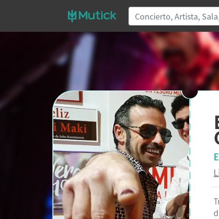
E
L
T
d