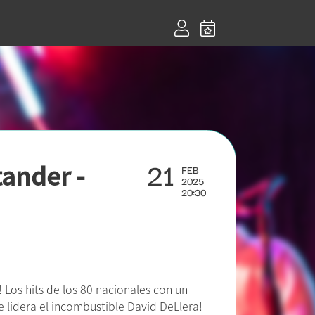
21
ander -
FEB
2025
20:30
 Los hits de los 80 nacionales con un
 lidera el incombustible David DeLlera!