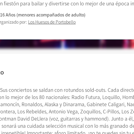
n fiestón para bailar y divertirse con lo mejor de una época i
 16 Años (menores acompañados de adulto)
rganizado por:
Los Huesos de Portobello
to
s conciertos se saldan con rotundos sold-outs. Cada directo
n lo mejor de los 80 nacionales: Radio Futura, Loquillo, Hombr
 Ramoncín, Ronaldos, Alaska y Dinarama, Gabinete Caligari, Na
ontera, Los Rebeldes, Antonio Vega, Zoquillos, C-Pillos, Los Zo
ontman David DeLlera (voz, guitarras y hammond). Junto a él
o sonará una cuidada selección musical con lo más granado de
 irrepetible! Importante: aforo limitado, ¡no te quedes si