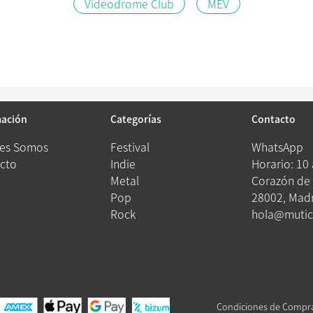
Videodrome Club
MEV
mación
Categorías
Contacto
es Somos
Festival
WhatsApp
cto
Indie
Horario: 10
Metal
Corazón de 
Pop
28002, Madr
Rock
hola@mutic
Condiciones de Compr