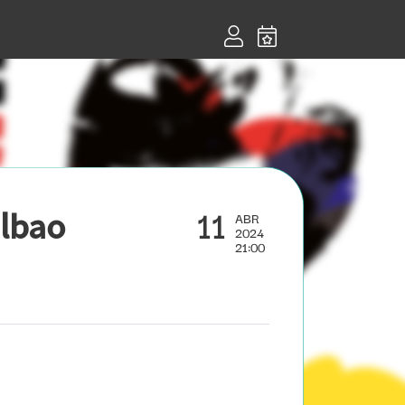
11
lbao
ABR
2024
21:00