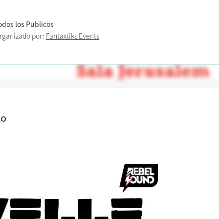
odos los Publicos
rganizado por:
Fantaxtiks Events
to