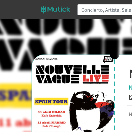
N
K
N