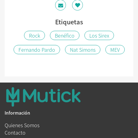
Etiquetas
Rock
Benéfico
Los Sirex
Fernando Pardo
Nat Simons
MEV
Información
Quienes Somos
Contacto