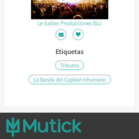
Le Gabier Producciones SLU
Etiquetas
Tributos
La Banda del Capitan Inhumano