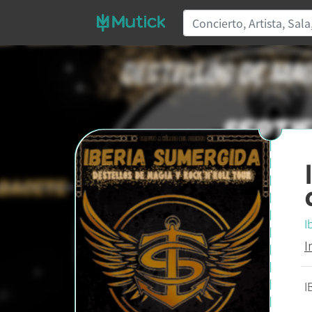
I
I
I