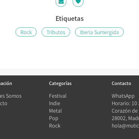
Etiquetas
Rock
Tributos
Iberia Sumergida
mación
Categorías
Contacto
es Somos
Festival
WhatsApp
cto
Indie
Horario: 10
Metal
Corazón de 
Pop
28002, Madr
Rock
hola@mutic