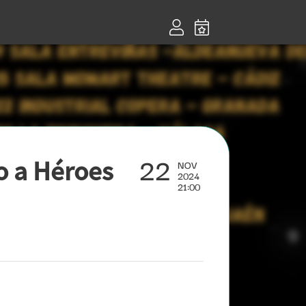
22
o a Héroes
NOV
2024
21:00