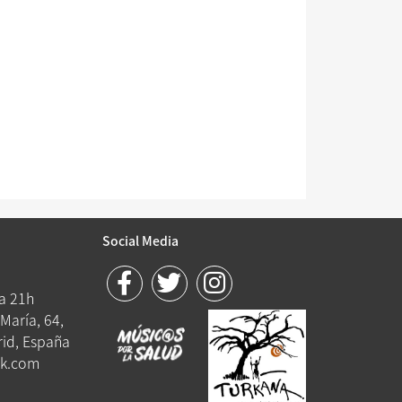
Social Media
 a 21h
María, 64,
id, España
k.com