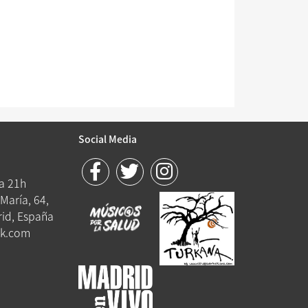
Social Media
 a 21h
María, 64,
id, España
k.com