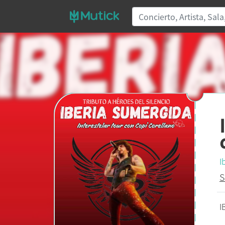
I
S
I