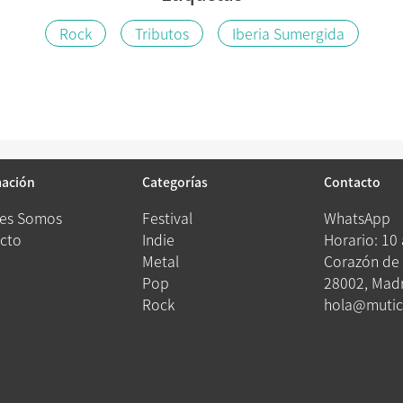
Rock
Tributos
Iberia Sumergida
mación
Categorías
Contacto
es Somos
Festival
WhatsApp
cto
Indie
Horario: 10
Metal
Corazón de 
Pop
28002, Madr
Rock
hola@mutic