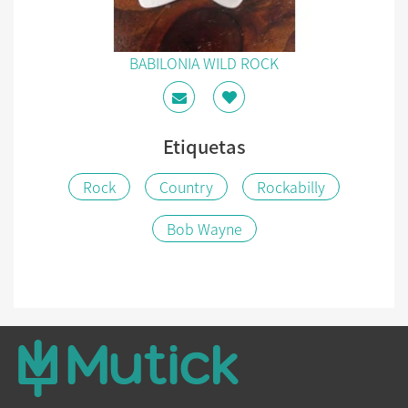
BABILONIA WILD ROCK
Etiquetas
Rock
Country
Rockabilly
Bob Wayne