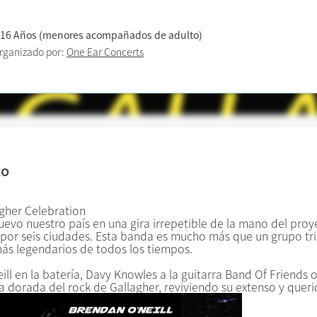
 16 Años (menores acompañados de adulto)
rganizado por:
One Ear Concerts
to
gher Celebration
nuevo nuestro país​ en una gira irrepetible de la mano del pr
por ​s​eis ciudades. Esta banda es mucho más que un grupo tri
 más legendarios de todos los tiempos.
ll en la batería, Davy Knowles a la guitarra Band Of Friends 
a dorada del rock de Gallagher, reviviendo su extenso y quer