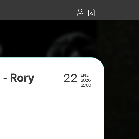
22
 - Rory
ENE
2026
21:00