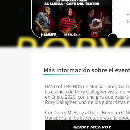
+
O
Más información sobre el even
BAND of FRIENDS en Murcia - Rory Galla
La esencia de Rory Gallagher visita​ de 
en Enero 2026, con una gira que pasará 
Rory Gallagher, uno de los guitarristas
Con Gerry McAvoy al bajo, Brendan O’Nei
transporta a los espectadores a la époc