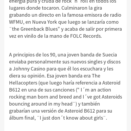
energía pura y cruda de rock´n´roll en todos los
lugares donde tocaron. Culminaron la gira
grabando un directo en la famosa emisora de radio
WFMU, en Nueva York que luego se lanzaría como
¨the Greenback Blues” y acaba de salir por primera
vez en vinilo de la mano de FOLC Records.
A principios de los 90, una joven banda de Suecia
enviaba personalmente sus nuevos singles y discos
a Johnny Casino para que él los escuchara y les
diera su opinión. Esa joven banda era The
Hellacopters (que luego haría referencia a Asteroid
B612 en una de sus canciones ("
I´m an action
rocking man born and breed and I´ve got Asteroids
bouncing around in my head¨) y también
grabarían una versión de Asteroid B612 para su
álbum final, ¨I just don´t know about girls¨.