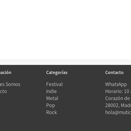
mación
Categorías
Contacto
es Somos
Festival
WhatsApp
cto
Indie
Horario: 10
Metal
Corazón de 
Pop
28002, Madr
Rock
hola@mutic