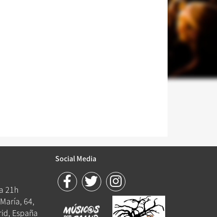
Social Media
 a 21h
María, 64,
id, España