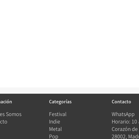
mación
Categorías
Contacto
es Somos
Festival
WhatsApp
cto
Indie
Horario: 10
Metal
Corazón de 
Pop
28002, Madr