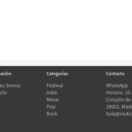
mación
Categorías
Contacto
es Somos
Festival
WhatsApp
cto
Indie
Horario: 10
Metal
Corazón de 
Pop
28002, Madr
Rock
hola@mutic