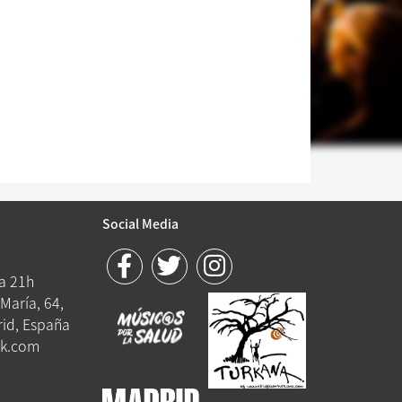
Social Media
 a 21h
María, 64,
id, España
k.com