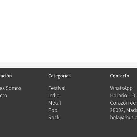
mación
Categorías
Contacto
es Somos
Festival
WhatsApp
cto
Indie
Horario: 10
Metal
Corazón de 
Pop
28002, Madr
Rock
hola@mutic