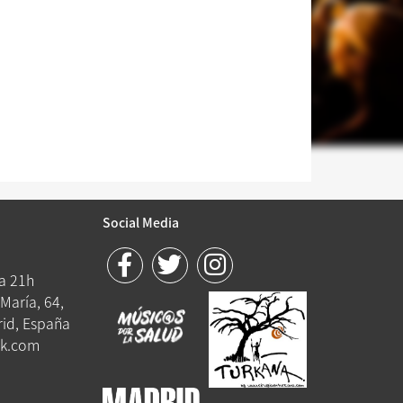
Social Media
 a 21h
María, 64,
id, España
k.com