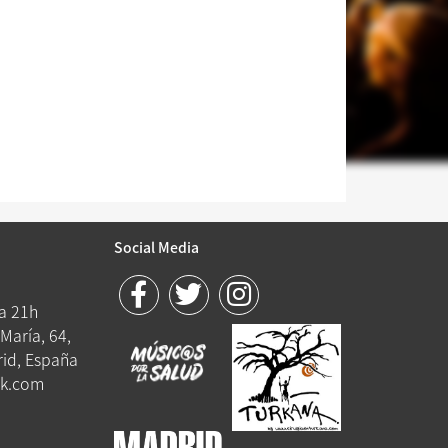
Social Media
 a 21h
María, 64,
id, España
k.com