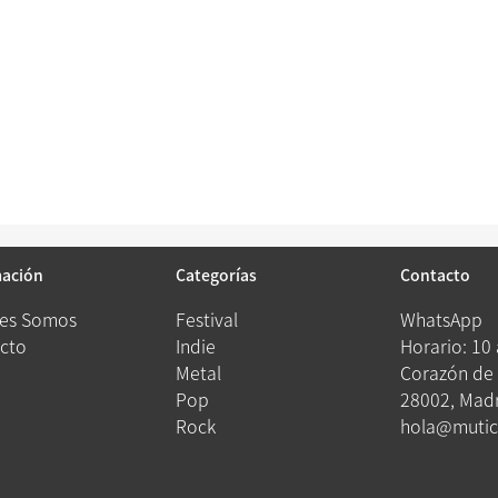
mación
Categorías
Contacto
es Somos
Festival
WhatsApp
cto
Indie
Horario: 10
Metal
Corazón de 
Pop
28002, Madr
Rock
hola@mutic