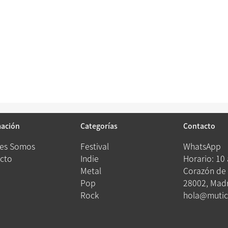
mación
Categorías
Contacto
es Somos
Festival
WhatsApp
cto
Indie
Horario: 10
Metal
Corazón de 
Pop
28002, Madr
Rock
hola@mutic