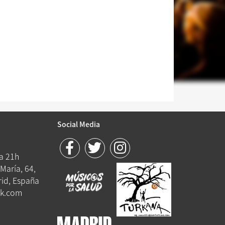
Social Media
 a 21h
María, 64,
id, España
k.com