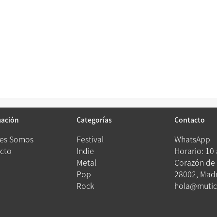
mación
Categorías
Contacto
es Somos
Festival
WhatsApp
cto
Indie
Horario: 10
Metal
Corazón de 
Pop
28002, Madr
Rock
hola@mutic