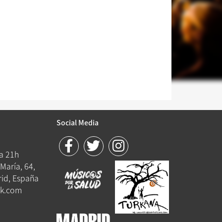
Social Media
 a 21h
María, 64,
id, España
k.com