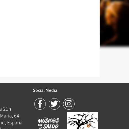
Social Media
 a 21h
María, 64,
id, España