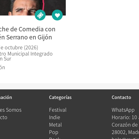
che de Comedia con
n Serrano en Gijón
de octubre (2026)
tro Municipal Integrado
n Sur
jón
mación
Categorías
Contacto
es Somos
Festival
WhatsApp
cto
Indie
Horario: 10
Metal
Corazón de 
Pop
28002, Madr