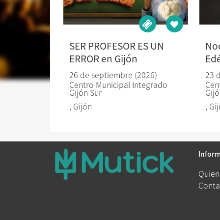
SER PROFESOR ES UN
No
ERROR en Gijón
Edé
26 de septiembre (2026)
23 
Centro Municipal Integrado
Cen
Gijón Sur
Gijó
,
Gijón
,
Gi
Infor
Quien
Conta