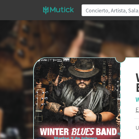
W
E
U