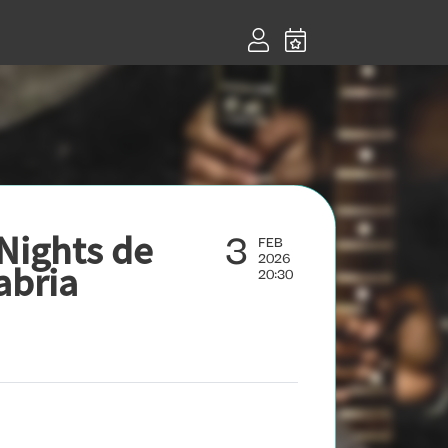
3
Nights de
FEB
2026
abria
20:30