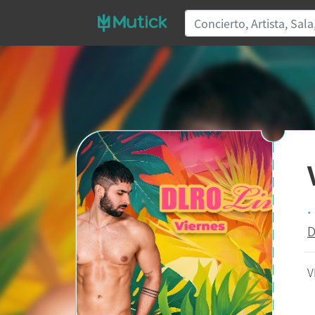
.
D
V