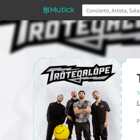
T
E
P