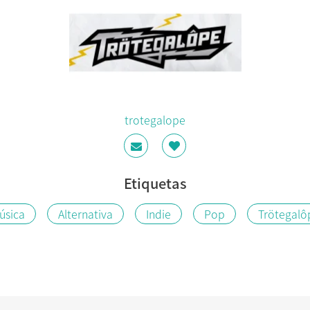
trotegalope
Etiquetas
úsica
Alternativa
Indie
Pop
Trötegalô