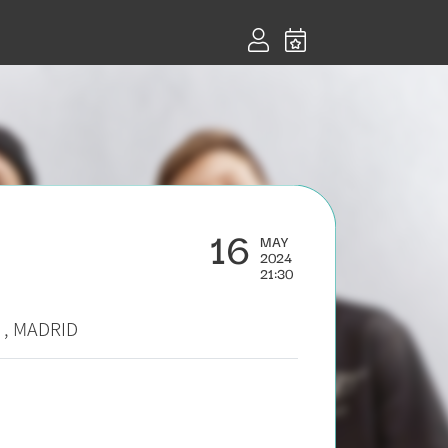
16
MAY
2024
21:30
, MADRID
.