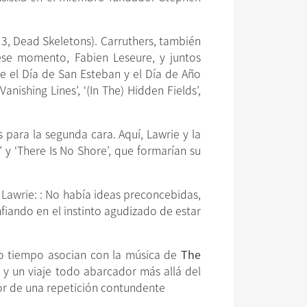
n 3, Dead Skeletons). Carruthers, también
 ese momento, Fabien Leseure, y juntos
e el Día de San Esteban y el Día de Año
nishing Lines’, ‘(In The) Hidden Fields’,
 para la segunda cara. Aquí, Lawrie y la
 y ‘There Is No Shore’, que formarían su
Lawrie: : No había ideas preconcebidas,
onfiando en el instinto agudizado de estar
cho tiempo asocian con la música de
The
n y un viaje todo abarcador más allá del
dor de una repetición contundente