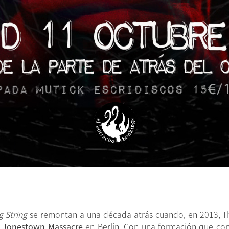
 String
se remontan a una década atrás cuando, en 2013, Th
n Jonestown Massacre
en Berlín. Con una formación que con