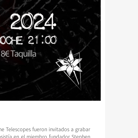
e Telescopes fueron invitados a grabar
sistía en el miembro fundador Stephen