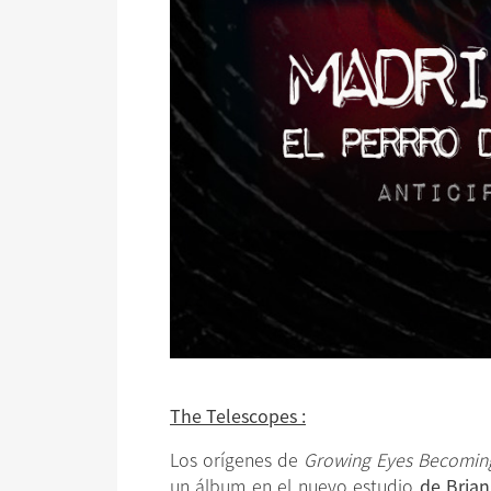
The Telescopes :
Los orígenes de
Growing Eyes Becoming
un álbum en el nuevo estudio
de Bria