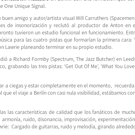
se One Unique Signal.
 su buen amigo y autor/artista visual Will Carruthers (Spaceme
les de insonorización y reclutó al productor de Anton en
ronto tuvieron un estudio funcional en funcionamiento. Entr
ica para las cuatro pistas que formarían la primera cara: ‘Va
con Lawrie planeando terminar en su propio estudio.
udió a Richard Formby (Spectrum, The Jazz Butcher) en Leeds
, grabando las tres pistas: ‘Get Out Of Me’, ‘What You Love’
rar a ciegas y estar completamente en el momento, recuerda 
l que el viaje a Berlín con casi nula visibilidad, estábamos c
todas las características de calidad que los fanáticos de mu
, armonía, ruido, disonancia, improvisación, experimentació
awrie: Cargado de guitarras, ruido y melodía, girando alrede