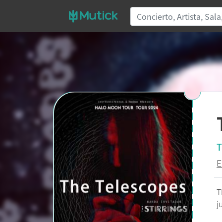
T
E
T
j