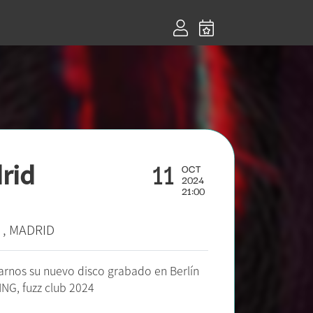
11
rid
OCT
2024
21:00
, MADRID
.
arnos su nuevo disco grabado en Berlín
G, fuzz club 2024