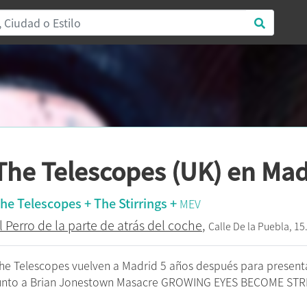
The Telescopes (UK) en Mad
he Telescopes + The Stirrings +
MEV
l Perro de la parte de atrás del coche
,
Calle De la Puebla, 15
he Telescopes vuelven a Madrid 5 años después para present
unto a Brian Jonestown Masacre GROWING EYES BECOME STRIN