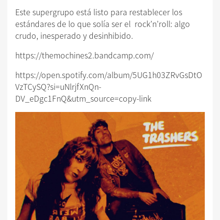
Este supergrupo está listo para restablecer los
estándares de lo que solía ser el rock’n’roll: algo
crudo, inesperado y desinhibido.
https://themochines2.bandcamp.com/
https://open.spotify.com/album/5UG1h03ZRvGsDtO
VzTCySQ?si=uNlrjfXnQn-
DV_eDgc1FnQ&utm_source=copy-link