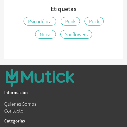
Etiquetas
Psicodélica
Punk
Rock
Noise
Sunflowers
Información
Quienes Somos
Contacto
Categorías