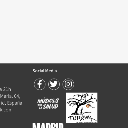
Social Media
 a 21h
María, 64,
id, España
k.com