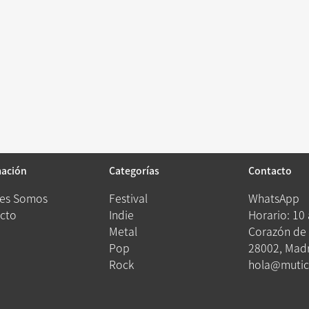
mación
Categorías
Contacto
es Somos
Festival
WhatsApp
cto
Indie
Horario: 10
Metal
Corazón de 
Pop
28002, Madr
Rock
hola@mutic