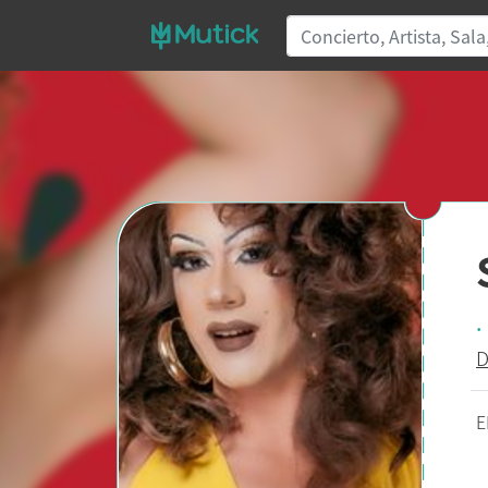
.
D
E