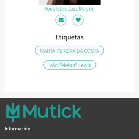
Recoletos Jazz Madrid
Etiquetas
MARTA PEREIRA DA COSTA
Iván "Melon" Lewis
Información