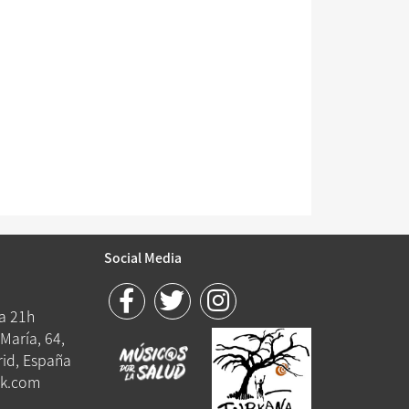
Social Media
 a 21h
María, 64,
id, España
k.com