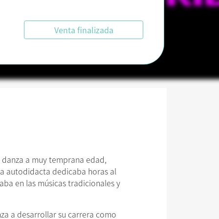
Venta finalizada
la danza a muy temprana edad,
rma autodidacta dedicaba horas al
aba en las músicas tradicionales y
za a desarrollar su carrera como