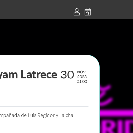
30
ryam Latrece
NOV
2023
21:00
ompañada de Luis Regidor y Laicha