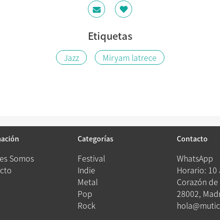
Etiquetas
Jazz
Miryam latrece
mación
Categorías
Contacto
es Somos
Festival
WhatsApp
cto
Indie
Horario: 10
Metal
Corazón de 
Pop
28002, Madr
Rock
hola@mutic