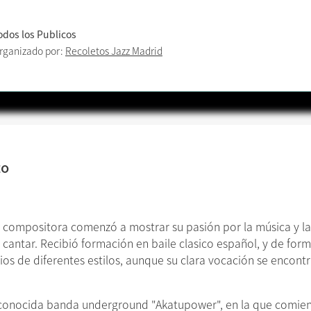
odos los Publicos
rganizado por:
Recoletos Jazz Madrid
to
e
y compositora comenzó a mostrar su pasión por la música y 
 cantar. Recibió formación en baile clasico español, y de fo
os de diferentes estilos, aunque su clara vocación se encontr
 conocida banda underground "Akatupower", en la que comien