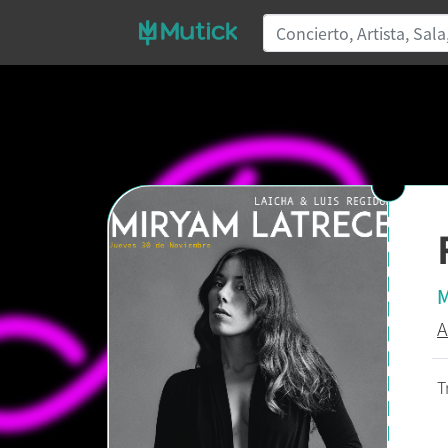
M
A
T