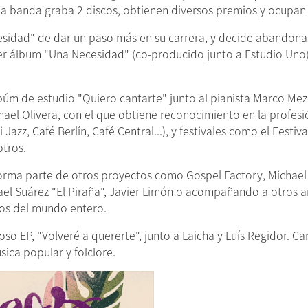
 la banda graba 2 discos, obtienen diversos premios y ocupan 
cesidad" de dar un paso más en su carrera, y decide abandona
mer álbum "Una Necesidad" (co-producido junto a Estudio Uno
úm de estudio "Quiero cantarte" junto al pianista Marco Mezq
hael Olivera, con el que obtiene reconocimiento en la profes
 Jazz, Café Berlín, Café Central...), y festivales como el Festi
tros.​
rma parte de otros proyectos como Gospel Factory, Michael 
ael Suárez "El Piraña", Javier Limón o acompañando a otros a
rios del mundo entero.
so EP, "Volveré a quererte", junto a Laicha y Luís Regidor. C
sica popular y folclore.