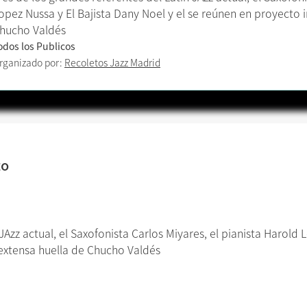
opez Nussa y El Bajista Dany Noel y el se reúnen en proyecto i
hucho Valdés
odos los Publicos
rganizado por:
Recoletos Jazz Madrid
to
JAzz actual, el Saxofonista Carlos Miyares, el pianista Harold 
 extensa huella de Chucho Valdés