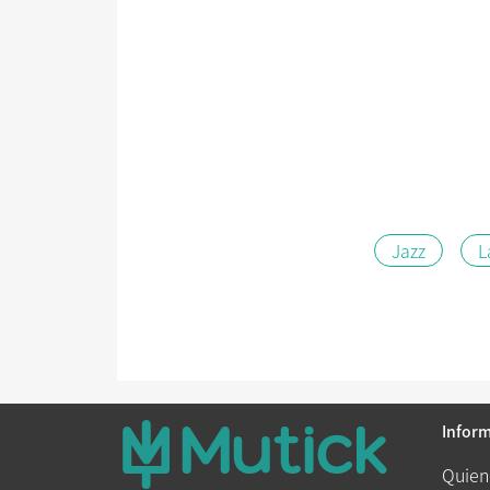
Jazz
L
Infor
Quien