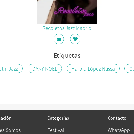
Recoletos Jazz Madrid
Etiquetas
atin Jazz
DANY NOEL
Harold López Nussa
Ca
mación
Categorías
Contacto
es Somos
Festival
WhatsApp