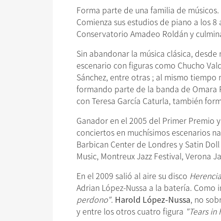
Forma parte de una familia de músicos. 
Comienza sus estudios de piano a los 8 
Conservatorio Amadeo Roldán y culmina e
Sin abandonar la música clásica, desde
escenario con figuras como Chucho Valdé
Sánchez, entre otras ; al mismo tiempo 
formando parte de la banda de Omara P
con Teresa García Caturla, también for
Ganador en el 2005 del Primer Premio y 
conciertos en muchísimos escenarios nac
Barbican Center de Londres y Satin Doll
Music, Montreux Jazz Festival, Verona Jaz
En el 2009 salió al aire su disco
Herenci
Adrian López-Nussa a la batería. Como
perdono"
.
Harold López-Nussa
, no sob
y entre los otros cuatro figura
"Tears in