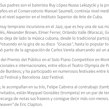
Sus padres son el baterista Ruy López-Nussa Lekszycki y la p
años en el Conservatorio Manuel Saumell, continúa nivel medi
l nivel superior en el Instituto Superior de Arte de Cuba.
 muy temprano incursiona en el Jazz, que es hoy una de sus 
s, Alexander Brown, Elmer Ferrer, Orlando Valle (Maraca), Gi
no deja de lado la música cubana, desde lo tradicional partic
otuondo en la gira de su disco
“Gracias”
, hasta lo popular 
mó parte de la agrupación de Carlos Varela abarcando así un 
del Premio del Público en el Solo Piano Competition en Montr
ionales e internacionales, entre ellos el Teatro Olympia de P
 de Burdeos; y ha participado en numerosos festivales entre l
z Festival y Barcelona Jazz Festival.
a
, le acompañan en su trío, Felipe Cabrera al contrabajo (tam
 invitados, están Mayquel González (trompeta) en un par de
recarga de notas sus fraseos y consigue decir más con menos. 
 heaven"
de Eric Clapton.