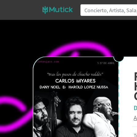
D
A
T