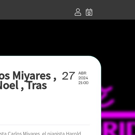
27
os Miyares ,
ABR
2024
oel , Tras
21:00
ista Carlos Miyares, el pianista Harold