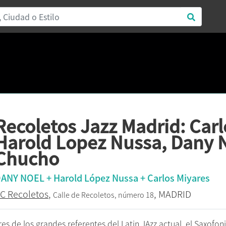
Recoletos Jazz Madrid: Carl
Harold Lopez Nussa, Dany N
Chucho
ANY NOEL + Harold López Nussa + Carlos Miyares
C Recoletos
,
, MADRID
Calle de Recoletos, número 18
res de los grandes referentes del Latin JAzz actual, el Saxofon