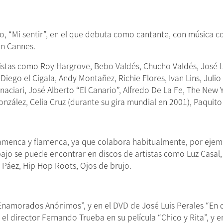
rio, “Mi sentir”, en el que debuta como cantante, con música 
en Cannes.
istas como Roy Hargrove, Bebo Valdés, Chucho Valdés, José L
iego el Cigala, Andy Montañez, Richie Flores, Ivan Lins, Julio 
aciari, José Alberto “El Canario”, Alfredo De La Fe, The New 
González, Celia Cruz (durante su gira mundial en 2001), Paquit
amenca y flamenca, ya que colabora habitualmente, por ejem
jo se puede encontrar en discos de artistas como Luz Casal, Vi
to Páez, Hip Hop Roots, Ojos de brujo.
“Enamorados Anónimos”, y en el DVD de José Luis Perales “En d
el director Fernando Trueba en su película “Chico y Rita”, y e