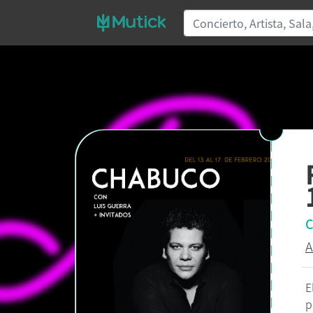
C
A
E
p