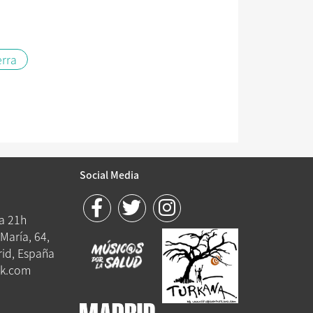
erra
Social Media
 a 21h
María, 64,
id, España
k.com