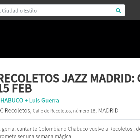
RECOLETOS JAZZ MADRID: 
15 FEB
HABUCO + Luis Guerra
C Recoletos
,
, MADRID
Calle de Recoletos, número 18
l genial cantante Colombiano Chabuco vuelve a Recoletos , de
romete ser una semana mágica