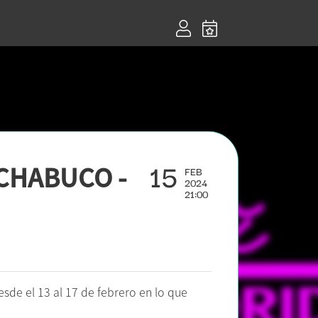
15
CHABUCO -
FEB
2024
21:00
sde el 13 al 17 de febrero en lo que