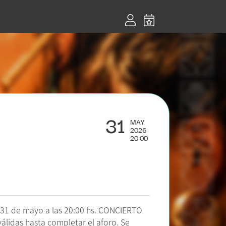
31
MAY
2026
20:00
31 de mayo a las 20:00 hs. CONCIERTO
álidas hasta completar el aforo. Se