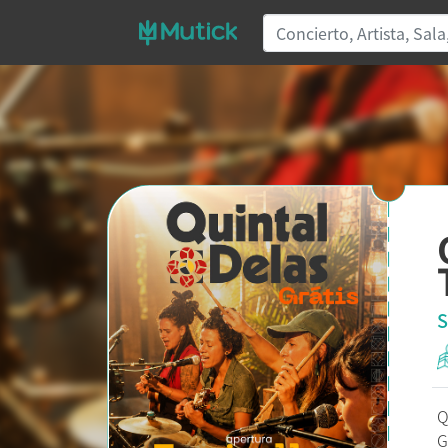
S
Q
G