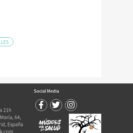
LLES
Social Media
 a 21h
María, 64,
id, España
k.com