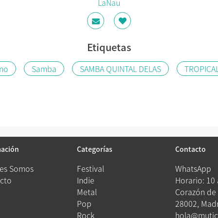
LaNau
Etiquetas
ino
Samba
SAMBA QUINTAL DELAS
TROPICA
mación
Categorías
Contacto
es Somos
Festival
WhatsApp
cto
Indie
Horario: 10
Metal
Corazón de 
Pop
28002, Madr
Rock
hola@mutic