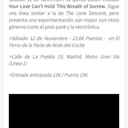
Your Love Can't Hold This Wreath of Sorrow
. Sigue
una línea similar a la de The Lone Descent, pero
presenta una experimentación aún mayor con otros
géneros como el post-punk y la electrónica.
>Sábado 12 de Noviembre - 21:00 Puertas - en El
Perro de la Parte de Atrás del Coche
>Calle de La Puebla 15, Madrid, Metro Gran Vía
(Línea 1)
>Entrada anticipada 12€ / Puerta 15€