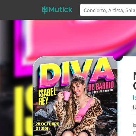
I
U
I
m